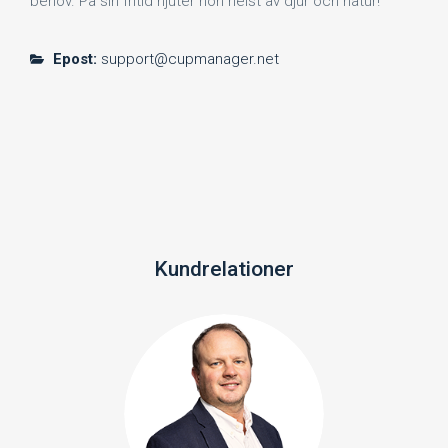
behov. På sin fritid njuter hon helst av djur och natur!
Epost:
support@cupmanager.net
Kundrelationer