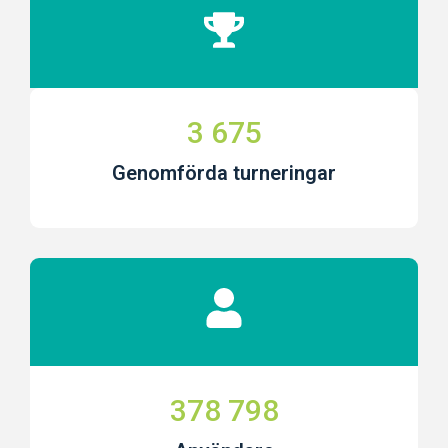
3 675
Genomförda turneringar
378 798