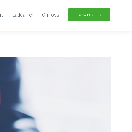
rt
Ladda ner
Om oss
Boka demo