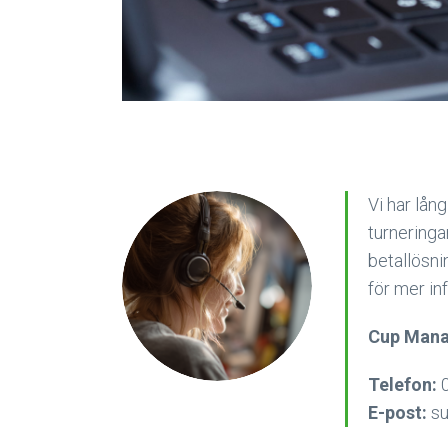
Vi har lång
turnering
betallösni
för mer in
Cup Mana
Telefon:
0
E-post:
su