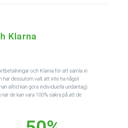
h Klarna
ortbetalningar och Klarna för att samla in
m har dessutom valt att inte ha något
an alltid kan göra individuella undantag).
g när de kan vara 100% säkra på att de
50
%