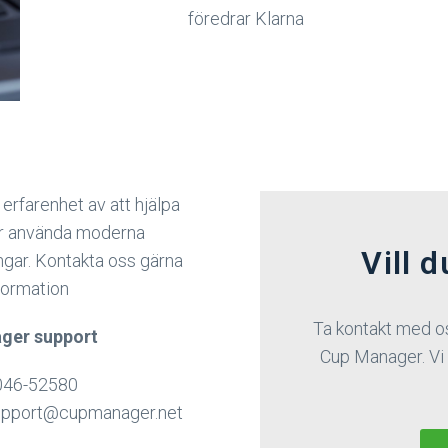
föredrar Klarna
 erfarenhet av att hjälpa
ar använda moderna
Vill d
ngar. Kontakta oss gärna
formation
Ta kontakt med oss
ger support
Cup Manager. Vi 
46-52580
pport@cupmanager.net