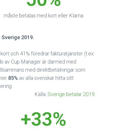
måste betalas med kort eller Klarna
i Sverige 2019.
ort och 41% föredrar fakturatjänster (t.ex.
töds av Cup Manager är därmed med
Tillsammans med direktbetalningar som
mmer
85%
av alla svenskar hitta sitt
ering.
Källa:
Sverige betalar 2019
+
33
%